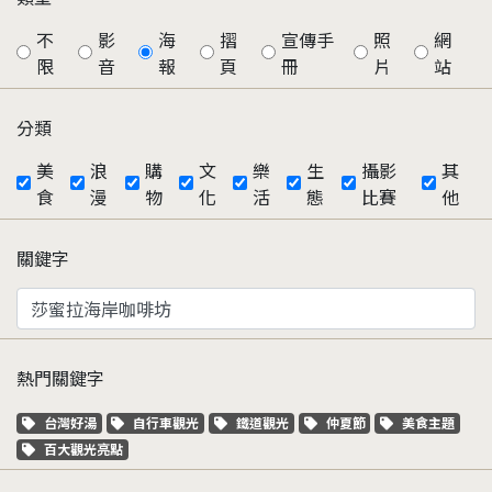
不
影
海
摺
宣傳手
照
網
限
音
報
頁
冊
片
站
分類
美
浪
購
文
樂
生
攝影
其
食
漫
物
化
活
態
比賽
他
關鍵字
熱門關鍵字
關鍵字標籤
關鍵字標籤
關鍵字標籤
關鍵字標籤
關鍵字標籤
台灣好湯
自行車觀光
鐵道觀光
仲夏節
美食主題
關鍵字標籤
百大觀光亮點