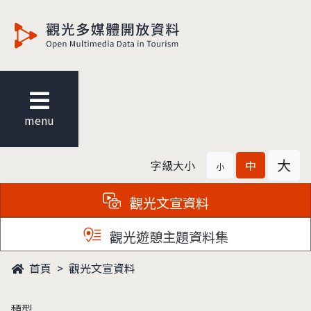
觀光多媒體開放資料
menu
大
字級大小
中
小
觀光文宣資料
觀光遊憩主題資料集
首頁
觀光文宣資料
類型