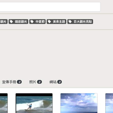
字標籤
關鍵字標籤
關鍵字標籤
關鍵字標籤
關鍵字標籤
車觀光
鐵道觀光
仲夏節
美食主題
百大觀光亮點
宣傳手冊
照片
網站
0
0
0