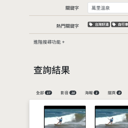
關鍵字
關鍵字標籤
關鍵
台灣好湯
自行
熱門關鍵字
進階搜尋功能
查詢結果
全部
影音
海報
摺頁
17
16
1
0