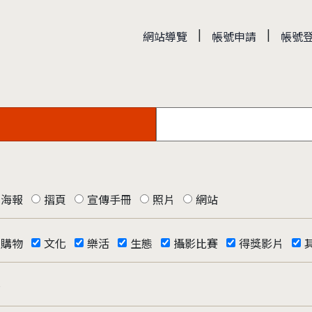
|
|
網站導覽
帳號申請
帳號
海報
摺頁
宣傳手冊
照片
網站
購物
文化
樂活
生態
攝影比賽
得獎影片
否