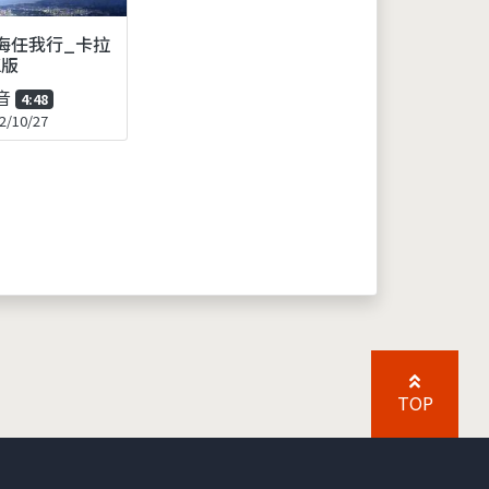
海任我行_卡拉
K版
音
4:48
2/10/27
TOP