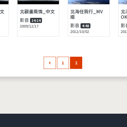
文
北觀畫風情_中文
北海任我行_MV
北
版
O
影音
14:14
影音
影
2009/12/17
4:48
2012/10/02
201
1
2