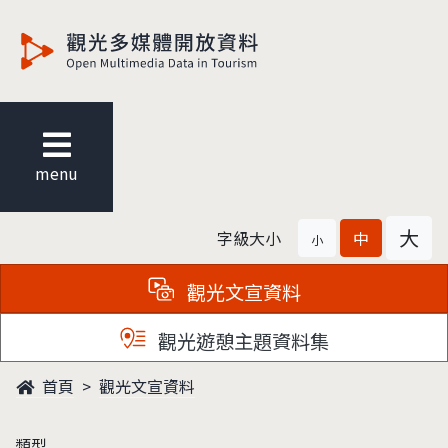
觀光多媒體開放資料
menu
大
字級大小
中
小
觀光文宣資料
觀光遊憩主題資料集
首頁
觀光文宣資料
類型