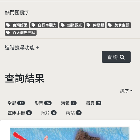
熱門關鍵字
關鍵字標籤
關鍵字標籤
關鍵字標籤
關鍵字標籤
關鍵字標籤
台灣好湯
自行車觀光
鐵道觀光
仲夏節
美食主題
關鍵字標籤
百大觀光亮點
進階搜尋功能
查詢
查詢結果
排序
全部
影音
海報
摺頁
17
16
1
0
宣傳手冊
照片
網站
0
0
0