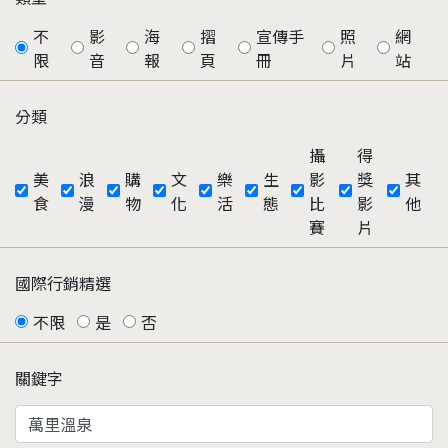
不
影
海
摺
宣傳手
照
網
限
音
報
頁
冊
片
站
分類
攝
得
美
浪
購
文
樂
生
影
獎
其
食
漫
物
化
活
態
比
影
他
賽
片
國際行銷精選
不限
是
否
關鍵字