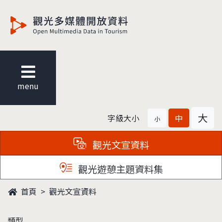
觀光多媒體開放資料
menu
大
字級大小
中
小
觀光文宣資料
觀光遊憩主題資料集
首頁
觀光文宣資料
類型