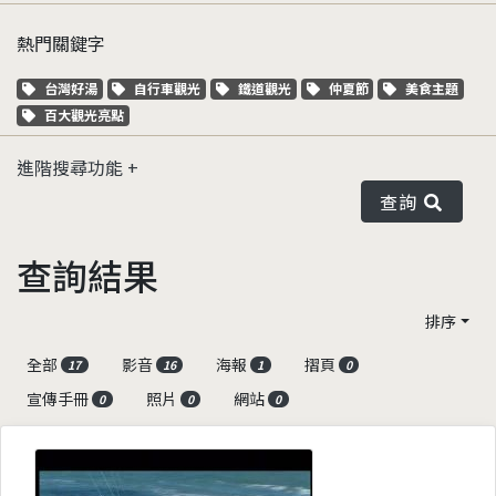
熱門關鍵字
關鍵字標籤
關鍵字標籤
關鍵字標籤
關鍵字標籤
關鍵字標籤
台灣好湯
自行車觀光
鐵道觀光
仲夏節
美食主題
關鍵字標籤
百大觀光亮點
進階搜尋功能
查詢
查詢結果
排序
全部
影音
海報
摺頁
17
16
1
0
宣傳手冊
照片
網站
0
0
0