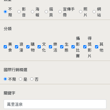
不
影
海
摺
宣傳手
照
網
限
音
報
頁
冊
片
站
分類
攝
得
美
浪
購
文
樂
生
影
獎
其
食
漫
物
化
活
態
比
影
他
賽
片
國際行銷精選
不限
是
否
關鍵字