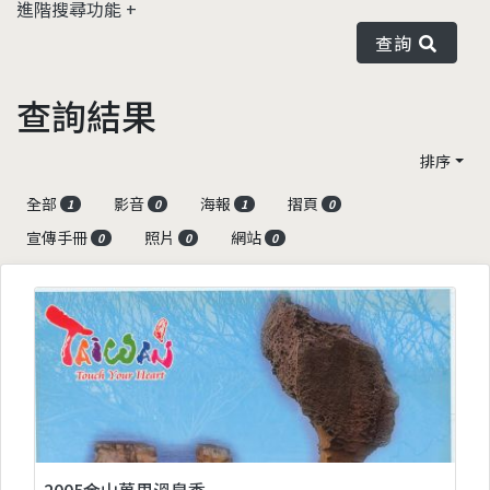
進階搜尋功能
查詢
查詢結果
排序
全部
影音
海報
摺頁
1
0
1
0
宣傳手冊
照片
網站
0
0
0
2005金山萬里溫泉季