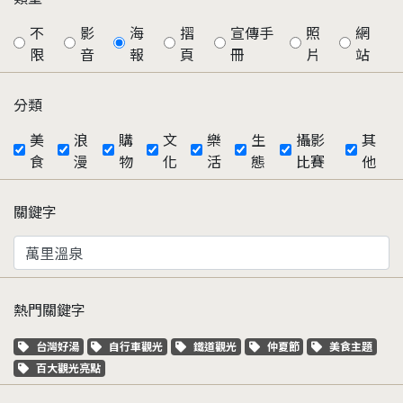
不
影
海
摺
宣傳手
照
網
限
音
報
頁
冊
片
站
分類
美
浪
購
文
樂
生
攝影
其
食
漫
物
化
活
態
比賽
他
關鍵字
熱門關鍵字
關鍵字標籤
關鍵字標籤
關鍵字標籤
關鍵字標籤
關鍵字標籤
台灣好湯
自行車觀光
鐵道觀光
仲夏節
美食主題
關鍵字標籤
百大觀光亮點