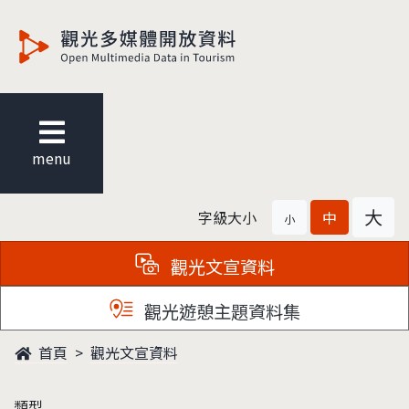
觀光多媒體開放資料
menu
大
字級大小
中
小
觀光文宣資料
觀光遊憩主題資料集
首頁
觀光文宣資料
類型