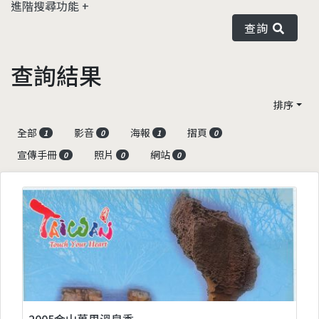
進階搜尋功能
查詢
查詢結果
排序
全部
影音
海報
摺頁
1
0
1
0
宣傳手冊
照片
網站
0
0
0
2005金山萬里溫泉季