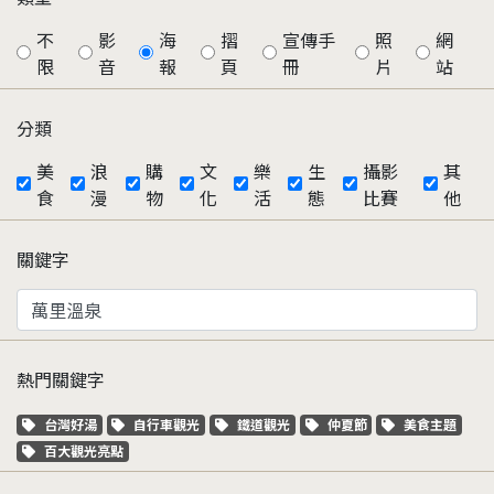
不
影
海
摺
宣傳手
照
網
限
音
報
頁
冊
片
站
分類
美
浪
購
文
樂
生
攝影
其
食
漫
物
化
活
態
比賽
他
關鍵字
熱門關鍵字
關鍵字標籤
關鍵字標籤
關鍵字標籤
關鍵字標籤
關鍵字標籤
台灣好湯
自行車觀光
鐵道觀光
仲夏節
美食主題
關鍵字標籤
百大觀光亮點