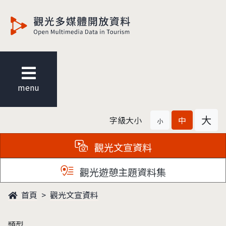
觀光多媒體開放資料
menu
大
字級大小
中
小
觀光文宣資料
觀光遊憩主題資料集
首頁
觀光文宣資料
類型