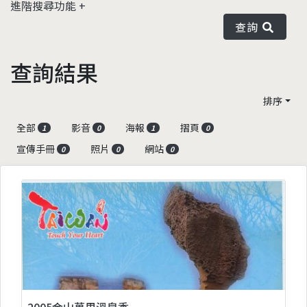
進階搜尋功能
查詢
查詢結果
排序
全部
影音
海報
摺頁
1
0
1
0
宣傳手冊
照片
網站
0
0
0
2005金山萬里溫泉季