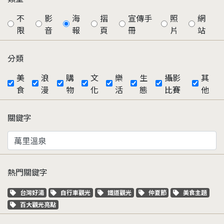
不
影
海
摺
宣傳手
照
網
限
音
報
頁
冊
片
站
分類
美
浪
購
文
樂
生
攝影
其
食
漫
物
化
活
態
比賽
他
關鍵字
熱門關鍵字
關鍵字標籤
關鍵字標籤
關鍵字標籤
關鍵字標籤
關鍵字標籤
台灣好湯
自行車觀光
鐵道觀光
仲夏節
美食主題
關鍵字標籤
百大觀光亮點