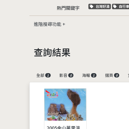
關鍵字標籤
關鍵
台灣好湯
自行
熱門關鍵字
進階搜尋功能
查詢結果
全部
影音
海報
摺頁
1
0
1
0
2005金山萬里溫