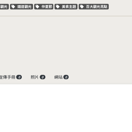
字標籤
關鍵字標籤
關鍵字標籤
關鍵字標籤
關鍵字標籤
車觀光
鐵道觀光
仲夏節
美食主題
百大觀光亮點
宣傳手冊
照片
網站
0
0
0