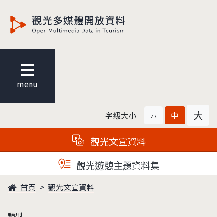
觀光多媒體開放資料
menu
大
字級大小
中
小
觀光文宣資料
觀光遊憩主題資料集
首頁
觀光文宣資料
類型