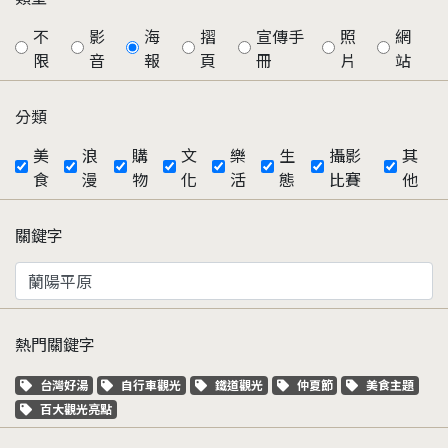
不
影
海
摺
宣傳手
照
網
限
音
報
頁
冊
片
站
分類
美
浪
購
文
樂
生
攝影
其
食
漫
物
化
活
態
比賽
他
關鍵字
熱門關鍵字
關鍵字標籤
關鍵字標籤
關鍵字標籤
關鍵字標籤
關鍵字標籤
台灣好湯
自行車觀光
鐵道觀光
仲夏節
美食主題
關鍵字標籤
百大觀光亮點