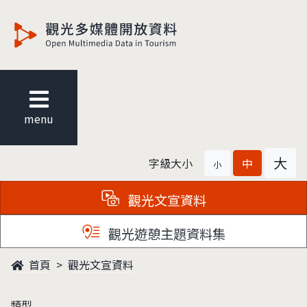
觀光多媒體開放資料
menu
大
字級大小
中
小
觀光文宣資料
觀光遊憩主題資料集
首頁
觀光文宣資料
類型