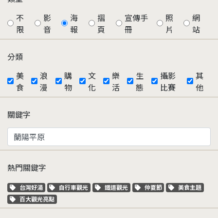
不
影
海
摺
宣傳手
照
網
限
音
報
頁
冊
片
站
分類
美
浪
購
文
樂
生
攝影
其
食
漫
物
化
活
態
比賽
他
關鍵字
熱門關鍵字
關鍵字標籤
關鍵字標籤
關鍵字標籤
關鍵字標籤
關鍵字標籤
台灣好湯
自行車觀光
鐵道觀光
仲夏節
美食主題
關鍵字標籤
百大觀光亮點