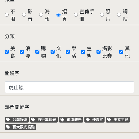
不
影
海
摺
宣傳手
照
網
限
音
報
頁
冊
片
站
分類
美
浪
購
文
樂
生
攝影
其
食
漫
物
化
活
態
比賽
他
關鍵字
熱門關鍵字
關鍵字標籤
關鍵字標籤
關鍵字標籤
關鍵字標籤
關鍵字標籤
台灣好湯
自行車觀光
鐵道觀光
仲夏節
美食主題
關鍵字標籤
百大觀光亮點