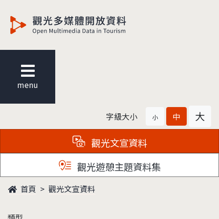
觀光多媒體開放資料
menu
大
字級大小
中
小
觀光文宣資料
觀光遊憩主題資料集
首頁
觀光文宣資料
類型