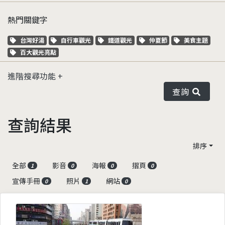
熱門關鍵字
關鍵字標籤
關鍵字標籤
關鍵字標籤
關鍵字標籤
關鍵字標籤
台灣好湯
自行車觀光
鐵道觀光
仲夏節
美食主題
關鍵字標籤
百大觀光亮點
進階搜尋功能
查詢
查詢結果
排序
全部
影音
海報
摺頁
1
0
0
0
宣傳手冊
照片
網站
0
1
0