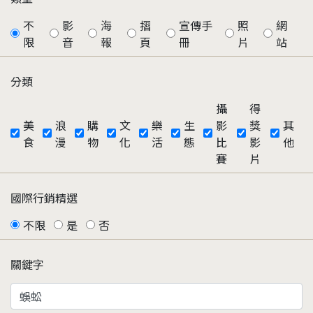
不
影
海
摺
宣傳手
照
網
限
音
報
頁
冊
片
站
分類
攝
得
美
浪
購
文
樂
生
影
獎
其
食
漫
物
化
活
態
比
影
他
賽
片
國際行銷精選
不限
是
否
關鍵字