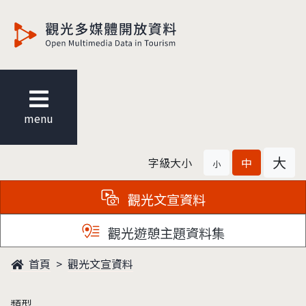
觀光多媒體開放資料
menu
大
字級大小
中
小
觀光文宣資料
觀光遊憩主題資料集
首頁
觀光文宣資料
類型