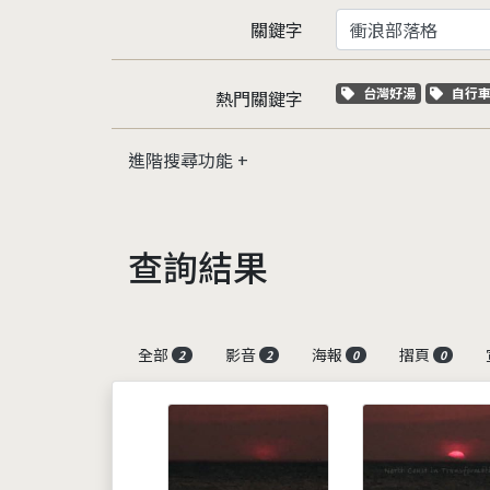
關鍵字
關鍵字標籤
關鍵
台灣好湯
自行
熱門關鍵字
進階搜尋功能
查詢結果
全部
影音
海報
摺頁
2
2
0
0