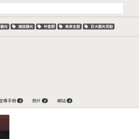
字標籤
關鍵字標籤
關鍵字標籤
關鍵字標籤
關鍵字標籤
車觀光
鐵道觀光
仲夏節
美食主題
百大觀光亮點
宣傳手冊
照片
網站
0
0
0