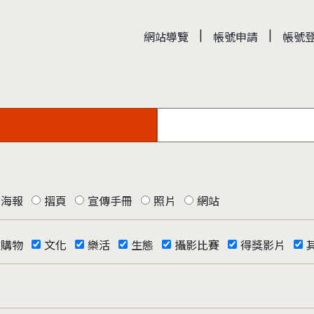
|
|
網站導覽
帳號申請
帳號
海報
摺頁
宣傳手冊
照片
網站
購物
文化
樂活
生態
攝影比賽
得獎影片
否