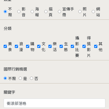
不
影
海
摺
宣傳手
照
網
限
音
報
頁
冊
片
站
分類
攝
得
美
浪
購
文
樂
生
影
獎
其
食
漫
物
化
活
態
比
影
他
賽
片
國際行銷精選
不限
是
否
關鍵字