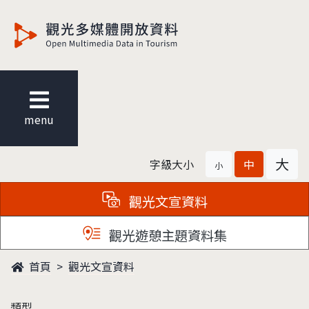
觀光多媒體開放資料
menu
大
字級大小
中
小
觀光文宣資料
觀光遊憩主題資料集
首頁
觀光文宣資料
類型