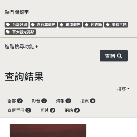
熱門關鍵字
關鍵字標籤
關鍵字標籤
關鍵字標籤
關鍵字標籤
關鍵字標籤
台灣好湯
自行車觀光
鐵道觀光
仲夏節
美食主題
關鍵字標籤
百大觀光亮點
進階搜尋功能
查詢
查詢結果
排序
全部
影音
海報
摺頁
2
2
0
0
宣傳手冊
照片
網站
0
0
0