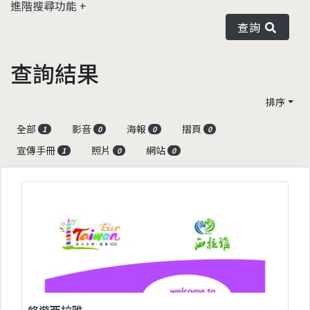
進階搜尋功能
查詢
查詢結果
排序
全部
影音
海報
摺頁
1
0
0
0
宣傳手冊
照片
網站
1
0
0
悠遊西拉雅