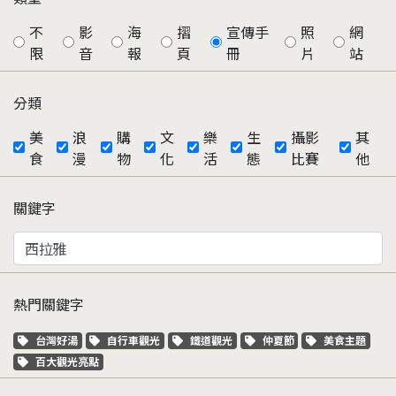
不
影
海
摺
宣傳手
照
網
限
音
報
頁
冊
片
站
分類
美
浪
購
文
樂
生
攝影
其
食
漫
物
化
活
態
比賽
他
關鍵字
熱門關鍵字
關鍵字標籤
關鍵字標籤
關鍵字標籤
關鍵字標籤
關鍵字標籤
台灣好湯
自行車觀光
鐵道觀光
仲夏節
美食主題
關鍵字標籤
百大觀光亮點