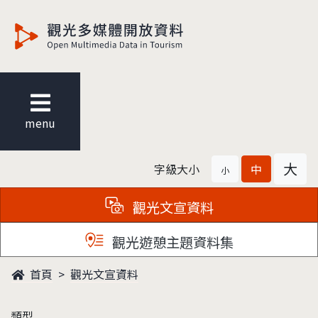
觀光多媒體開放資料
menu
大
字級大小
中
小
觀光文宣資料
觀光遊憩主題資料集
首頁
觀光文宣資料
類型