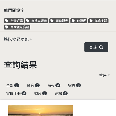
熱門關鍵字
關鍵字標籤
關鍵字標籤
關鍵字標籤
關鍵字標籤
關鍵字標籤
台灣好湯
自行車觀光
鐵道觀光
仲夏節
美食主題
關鍵字標籤
百大觀光亮點
進階搜尋功能
查詢
查詢結果
排序
全部
影音
海報
摺頁
1
0
0
0
宣傳手冊
照片
網站
0
1
0