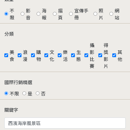
不
影
海
摺
宣傳手
照
網
限
音
報
頁
冊
片
站
分類
攝
得
美
浪
購
文
樂
生
影
獎
其
食
漫
物
化
活
態
比
影
他
賽
片
國際行銷精選
不限
是
否
關鍵字