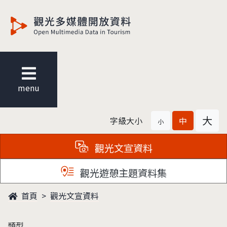
觀光多媒體開放資料
menu
大
字級大小
中
小
觀光文宣資料
觀光遊憩主題資料集
首頁
觀光文宣資料
類型