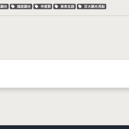
字標籤
關鍵字標籤
關鍵字標籤
關鍵字標籤
關鍵字標籤
車觀光
鐵道觀光
仲夏節
美食主題
百大觀光亮點