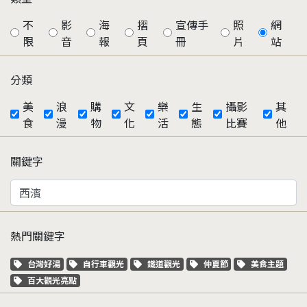
不
影
海
摺
宣傳手
照
網
限
音
報
頁
冊
片
站
分類
美
浪
購
文
樂
生
攝影
其
食
漫
物
化
活
態
比賽
他
關鍵字
熱門關鍵字
關鍵字標籤
關鍵字標籤
關鍵字標籤
關鍵字標籤
關鍵字標籤
台灣好湯
自行車觀光
鐵道觀光
仲夏節
美食主題
關鍵字標籤
百大觀光亮點