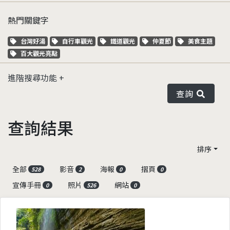
熱門關鍵字
關鍵字標籤
關鍵字標籤
關鍵字標籤
關鍵字標籤
關鍵字標籤
台灣好湯
自行車觀光
鐵道觀光
仲夏節
美食主題
關鍵字標籤
百大觀光亮點
進階搜尋功能
查詢
查詢結果
排序
全部
影音
海報
摺頁
528
2
0
0
宣傳手冊
照片
網站
0
526
0