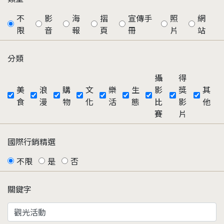
不
影
海
摺
宣傳手
照
網
限
音
報
頁
冊
片
站
分類
攝
得
美
浪
購
文
樂
生
影
獎
其
食
漫
物
化
活
態
比
影
他
賽
片
國際行銷精選
不限
是
否
關鍵字