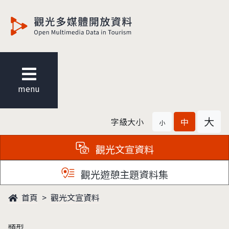
觀光多媒體開放資料
menu
大
字級大小
中
小
觀光文宣資料
觀光遊憩主題資料集
首頁
觀光文宣資料
類型