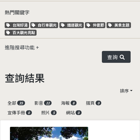
熱門關鍵字
關鍵字標籤
關鍵字標籤
關鍵字標籤
關鍵字標籤
關鍵字標籤
台灣好湯
自行車觀光
鐵道觀光
仲夏節
美食主題
關鍵字標籤
百大觀光亮點
進階搜尋功能
查詢
查詢結果
排序
全部
影音
海報
摺頁
35
22
8
0
宣傳手冊
照片
網站
0
5
0