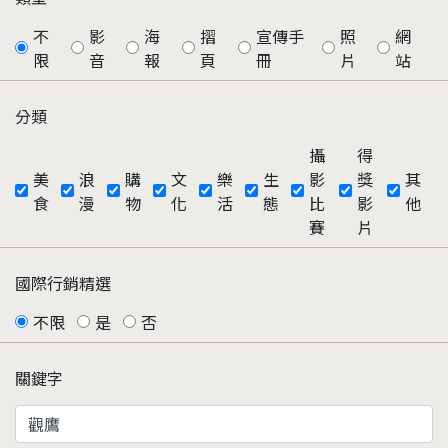
不
影
海
摺
宣傳手
照
網
限
音
報
頁
冊
片
站
分類
攝
得
美
浪
購
文
樂
生
影
獎
其
食
漫
物
化
活
態
比
影
他
賽
片
國際行銷精選
不限
是
否
關鍵字