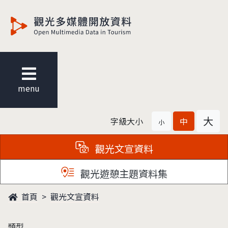
觀光多媒體開放資料
menu
大
字級大小
中
小
觀光文宣資料
觀光遊憩主題資料集
首頁
觀光文宣資料
類型