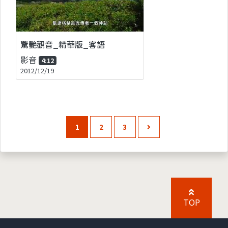
驚艷觀音_精華版_客語
影音
4:12
2012/12/19
1
2
3
TOP