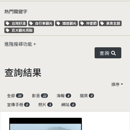
熱門關鍵字
關鍵字標籤
關鍵字標籤
關鍵字標籤
關鍵字標籤
關鍵字標籤
台灣好湯
自行車觀光
鐵道觀光
仲夏節
美食主題
關鍵字標籤
百大觀光亮點
進階搜尋功能
查詢
查詢結果
排序
全部
影音
海報
摺頁
35
22
8
0
宣傳手冊
照片
網站
0
5
0