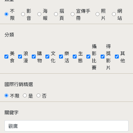
不
影
海
摺
宣傳手
照
網
限
音
報
頁
冊
片
站
分類
攝
得
美
浪
購
文
樂
生
影
獎
其
食
漫
物
化
活
態
比
影
他
賽
片
國際行銷精選
不限
是
否
關鍵字