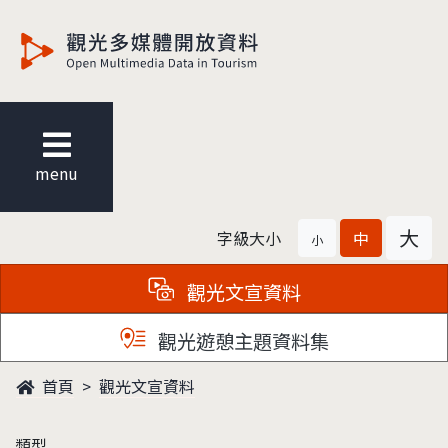
觀光多媒體開放資料
menu
大
字級大小
中
小
觀光文宣資料
觀光遊憩主題資料集
首頁
觀光文宣資料
類型