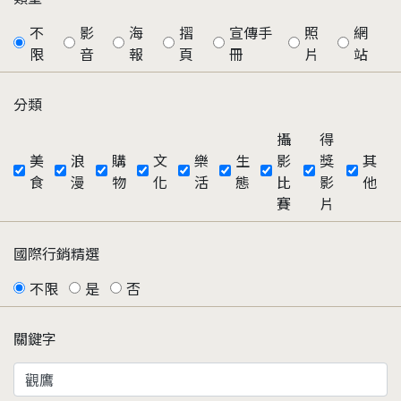
不
影
海
摺
宣傳手
照
網
限
音
報
頁
冊
片
站
分類
攝
得
美
浪
購
文
樂
生
影
獎
其
食
漫
物
化
活
態
比
影
他
賽
片
國際行銷精選
不限
是
否
關鍵字