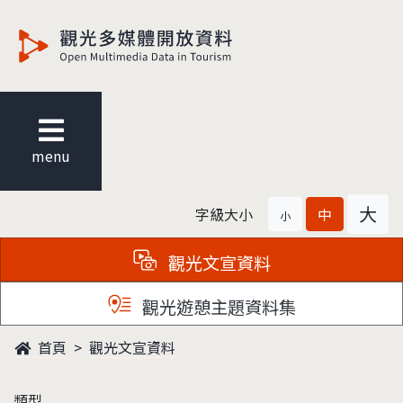
觀光多媒體開放資料
menu
大
字級大小
中
小
觀光文宣資料
觀光遊憩主題資料集
首頁
觀光文宣資料
類型