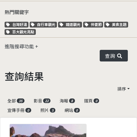
熱門關鍵字
關鍵字標籤
關鍵字標籤
關鍵字標籤
關鍵字標籤
關鍵字標籤
台灣好湯
自行車觀光
鐵道觀光
仲夏節
美食主題
關鍵字標籤
百大觀光亮點
進階搜尋功能
查詢
查詢結果
排序
全部
影音
海報
摺頁
35
22
8
0
宣傳手冊
照片
網站
0
5
0