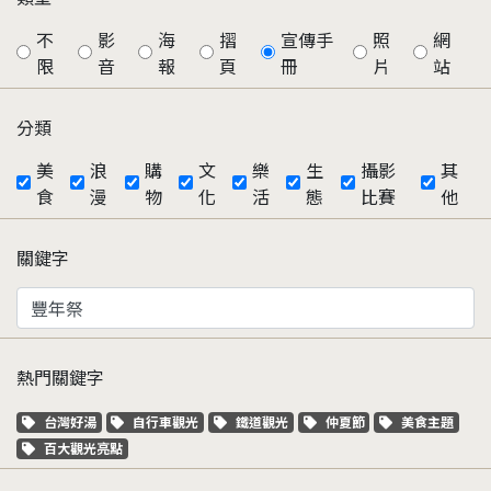
不
影
海
摺
宣傳手
照
網
限
音
報
頁
冊
片
站
分類
美
浪
購
文
樂
生
攝影
其
食
漫
物
化
活
態
比賽
他
關鍵字
熱門關鍵字
關鍵字標籤
關鍵字標籤
關鍵字標籤
關鍵字標籤
關鍵字標籤
台灣好湯
自行車觀光
鐵道觀光
仲夏節
美食主題
關鍵字標籤
百大觀光亮點