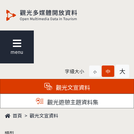
觀光多媒體開放資料
menu
大
字級大小
中
小
觀光文宣資料
觀光遊憩主題資料集
首頁
觀光文宣資料
類型