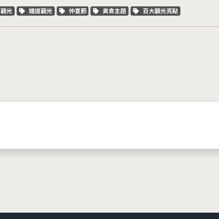
字標籤
關鍵字標籤
關鍵字標籤
關鍵字標籤
關鍵字標籤
車觀光
鐵道觀光
仲夏節
美食主題
百大觀光亮點