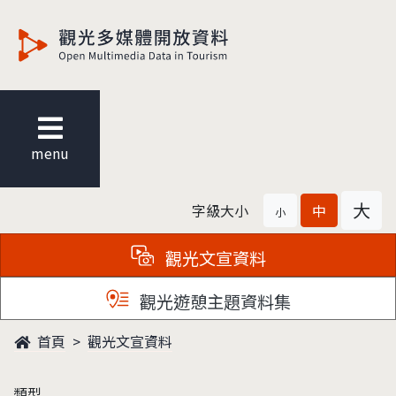
觀光多媒體開放資料
menu
大
字級大小
中
小
觀光文宣資料
觀光遊憩主題資料集
首頁
觀光文宣資料
類型