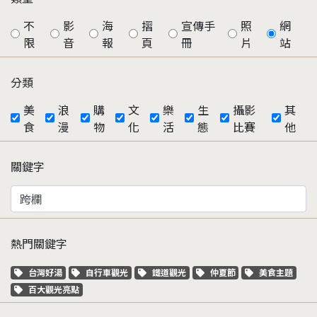
不
影
海
摺
宣傳手
照
網
限
音
報
頁
冊
片
站
分類
美
浪
購
文
樂
生
攝影
其
食
漫
物
化
活
態
比賽
他
關鍵字
熱門關鍵字
關鍵字標籤
關鍵字標籤
關鍵字標籤
關鍵字標籤
關鍵字標籤
台灣好湯
自行車觀光
鐵道觀光
仲夏節
美食主題
關鍵字標籤
百大觀光亮點