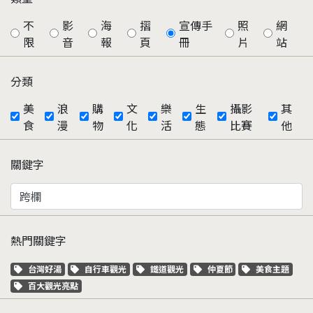
不
影
海
摺
宣傳手
照
網
限
音
報
頁
冊
片
站
分類
美
浪
購
文
樂
生
攝影
其
食
漫
物
化
活
態
比賽
他
關鍵字
熱門關鍵字
關鍵字標籤
關鍵字標籤
關鍵字標籤
關鍵字標籤
關鍵字標籤
台灣好湯
自行車觀光
鐵道觀光
仲夏節
美食主題
關鍵字標籤
百大觀光亮點