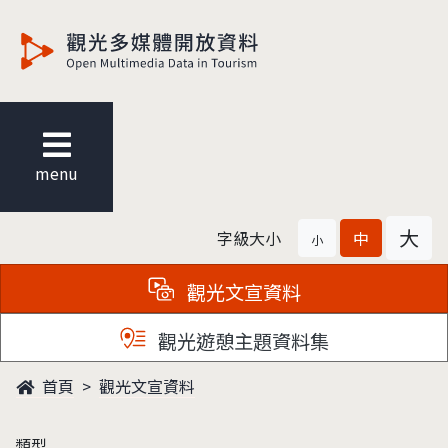
觀光多媒體開放資料
menu
大
字級大小
中
小
觀光文宣資料
觀光遊憩主題資料集
首頁
觀光文宣資料
類型