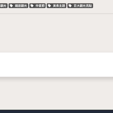
字標籤
關鍵字標籤
關鍵字標籤
關鍵字標籤
關鍵字標籤
車觀光
鐵道觀光
仲夏節
美食主題
百大觀光亮點