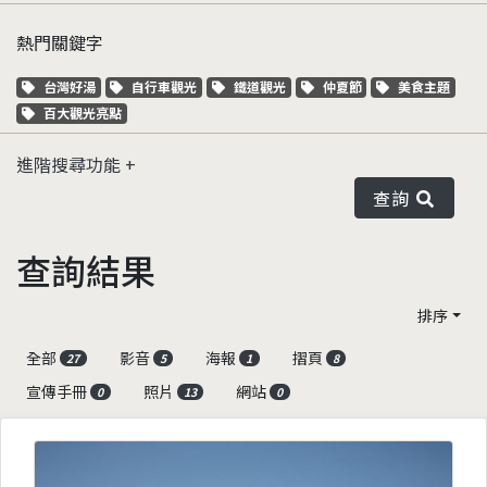
熱門關鍵字
關鍵字標籤
關鍵字標籤
關鍵字標籤
關鍵字標籤
關鍵字標籤
台灣好湯
自行車觀光
鐵道觀光
仲夏節
美食主題
關鍵字標籤
百大觀光亮點
進階搜尋功能
查詢
查詢結果
排序
全部
影音
海報
摺頁
27
5
1
8
宣傳手冊
照片
網站
0
13
0