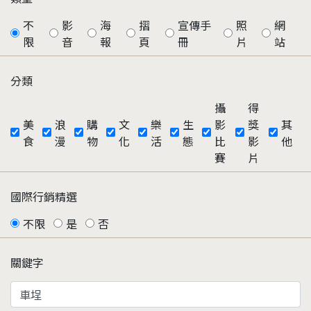
不
影
海
摺
宣傳手
照
網
限
音
報
頁
冊
片
站
分類
攝
得
美
浪
購
文
樂
生
影
獎
其
食
漫
物
化
活
態
比
影
他
賽
片
國際行銷精選
不限
是
否
關鍵字