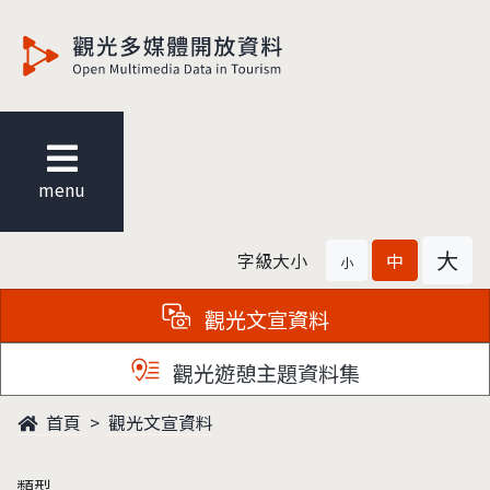
觀光多媒體開放資料
menu
大
字級大小
中
小
觀光文宣資料
觀光遊憩主題資料集
首頁
觀光文宣資料
類型