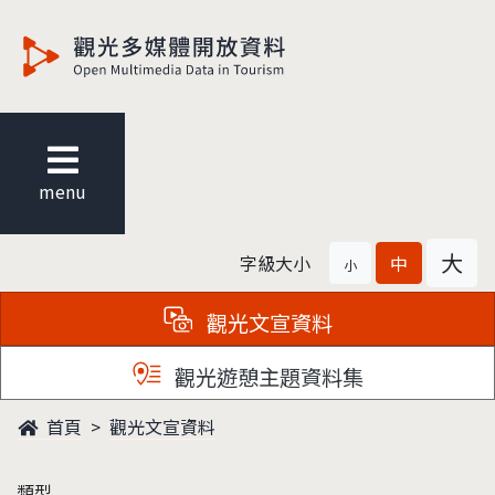
觀光多媒體開放資料
menu
大
字級大小
中
小
觀光文宣資料
觀光遊憩主題資料集
首頁
觀光文宣資料
類型