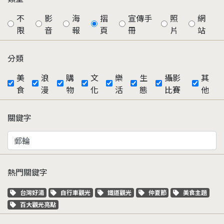
不
影
海
摺
宣傳手
照
網
限
音
報
頁
冊
片
站
分類
美
浪
購
文
樂
生
攝影
其
食
漫
物
化
活
態
比賽
他
關鍵字
熱門關鍵字
關鍵字標籤
關鍵字標籤
關鍵字標籤
關鍵字標籤
關鍵字標籤
台灣好湯
自行車觀光
鐵道觀光
仲夏節
美食主題
關鍵字標籤
百大觀光亮點