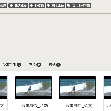
字標籤
關鍵字標籤
關鍵字標籤
關鍵字標籤
關鍵字標籤
車觀光
鐵道觀光
仲夏節
美食主題
百大觀光亮點
宣傳手冊
照片
網站
0
0
0
文
北觀畫風情_台語
北觀畫風情_英文
北