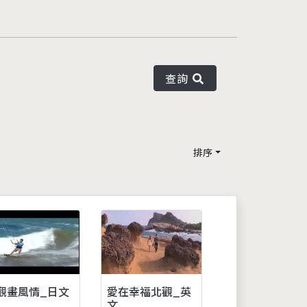
查詢
排序
觀畫風情_日文
愛在幸福北觀_英
文