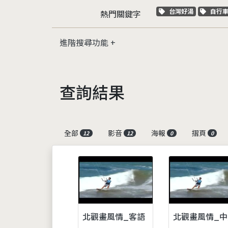
關鍵字標籤
關鍵
台灣好湯
自行
熱門關鍵字
進階搜尋功能
查詢結果
全部
影音
海報
摺頁
12
12
0
0
北觀畫風情_客語
北觀畫風情_中