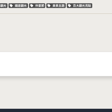
字標籤
關鍵字標籤
關鍵字標籤
關鍵字標籤
關鍵字標籤
車觀光
鐵道觀光
仲夏節
美食主題
百大觀光亮點