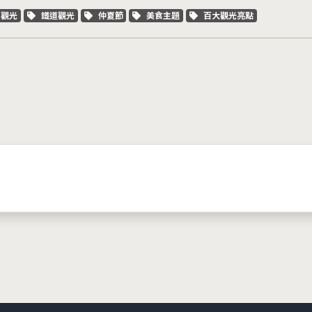
字標籤
關鍵字標籤
關鍵字標籤
關鍵字標籤
關鍵字標籤
車觀光
鐵道觀光
仲夏節
美食主題
百大觀光亮點