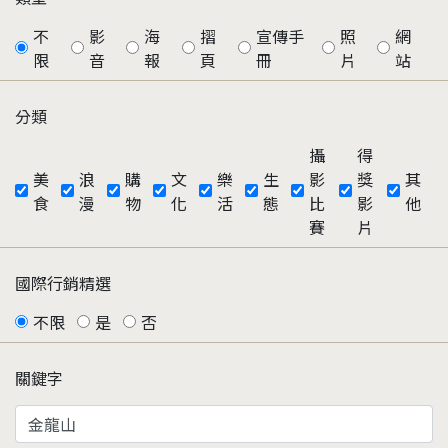
不
影
海
摺
宣傳手
照
網
限
音
報
頁
冊
片
站
分類
攝
得
美
浪
購
文
樂
生
影
獎
其
食
漫
物
化
活
態
比
影
他
賽
片
國際行銷精選
不限
是
否
關鍵字