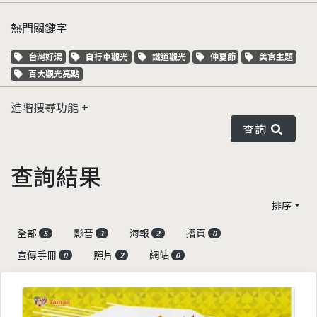
熱門關鍵字
關鍵字標籤
關鍵字標籤
關鍵字標籤
關鍵字標籤
關鍵字標籤
台灣好湯
自行車觀光
鐵道觀光
仲夏節
美食主題
關鍵字標籤
百大觀光亮點
進階搜尋功能
查詢
查詢結果
排序
全部
影音
海報
摺頁
5
1
2
0
宣傳手冊
照片
網站
0
2
0