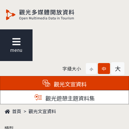
觀光多媒體開放資料
menu
大
字級大小
中
小
觀光文宣資料
觀光遊憩主題資料集
首頁
觀光文宣資料
類型