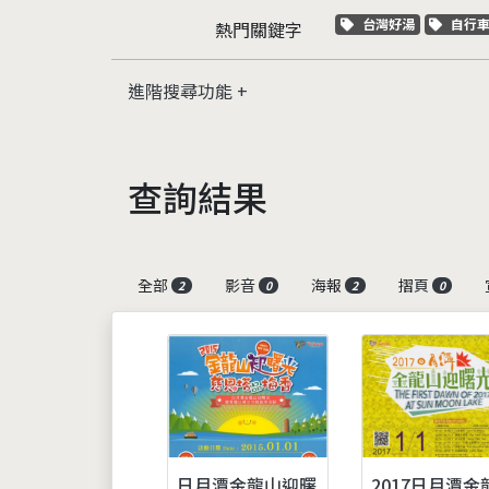
關鍵字標籤
關鍵
台灣好湯
自行
熱門關鍵字
進階搜尋功能
查詢結果
全部
影音
海報
摺頁
2
0
2
0
日月潭金龍山迎曙
2017日月潭金