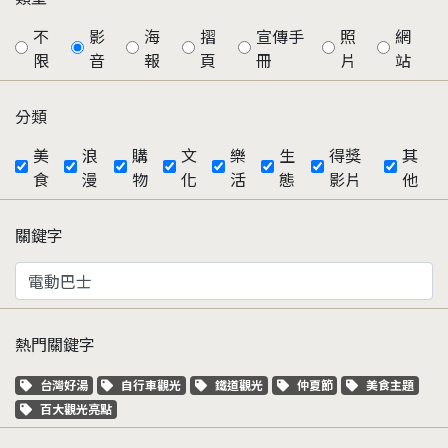
不
影
海
摺
宣傳手
照
網
限
音
報
頁
冊
片
站
分類
美
浪
購
文
樂
生
得獎
其
食
漫
物
化
活
態
影片
他
關鍵字
熱門關鍵字
關鍵字標籤
關鍵字標籤
關鍵字標籤
關鍵字標籤
關鍵字標籤
台灣好湯
自行車觀光
鐵道觀光
仲夏節
美食主題
關鍵字標籤
百大觀光亮點