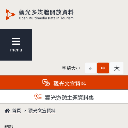
觀光多媒體開放資料
menu
大
字級大小
中
小
觀光文宣資料
觀光遊憩主題資料集
首頁
觀光文宣資料
類型