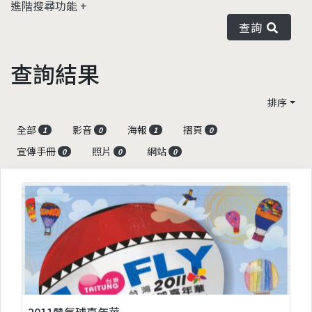
進階搜尋功能
查詢
查詢結果
排序
全部
影音
海報
摺頁
1
0
1
0
宣傳手冊
照片
網站
0
0
0
2011熱氣球嘉年華