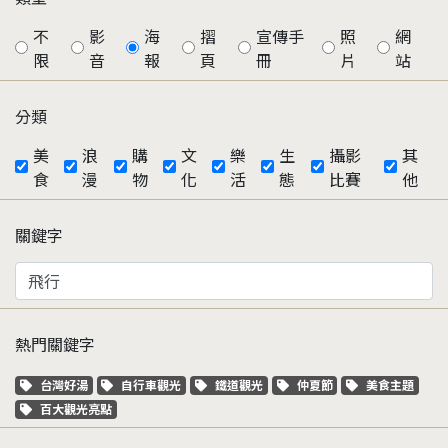
不
影
海
摺
宣傳手
照
網
限
音
報
頁
冊
片
站
分類
美
浪
購
文
樂
生
攝影
其
食
漫
物
化
活
態
比賽
他
關鍵字
熱門關鍵字
關鍵字標籤
關鍵字標籤
關鍵字標籤
關鍵字標籤
關鍵字標籤
台灣好湯
自行車觀光
鐵道觀光
仲夏節
美食主題
關鍵字標籤
百大觀光亮點