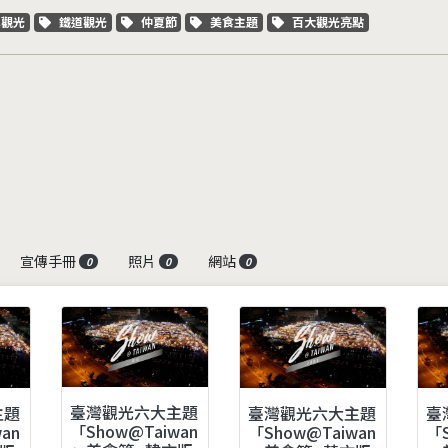
字標籤
關鍵字標籤
關鍵字標籤
關鍵字標籤
關鍵字標籤
車觀光
鐵道觀光
仲夏節
美食主題
百大觀光亮點
宣傳手冊
照片
網站
0
0
0
臺灣觀光六大主題
主題
臺
臺灣觀光六大主題
「Show@Taiwan
an
「S
「Show@Taiwan