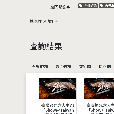
關鍵字標籤
關鍵
台灣好湯
自行
熱門關鍵字
進階搜尋功能
查詢結果
全部
影音
海報
摺頁
151
151
0
0
臺灣觀光六大
臺灣觀光六大主題
「Show@Taiw
「Show@Taiwan