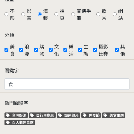
不
影
海
摺
宣傳手
照
網
限
音
報
頁
冊
片
站
分類
美
浪
購
文
樂
生
攝影
其
食
漫
物
化
活
態
比賽
他
關鍵字
熱門關鍵字
關鍵字標籤
關鍵字標籤
關鍵字標籤
關鍵字標籤
關鍵字標籤
台灣好湯
自行車觀光
鐵道觀光
仲夏節
美食主題
關鍵字標籤
百大觀光亮點