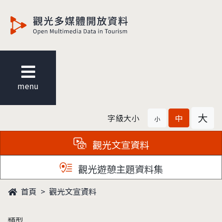
觀光多媒體開放資料
menu
大
字級大小
中
小
觀光文宣資料
觀光遊憩主題資料集
首頁
觀光文宣資料
類型