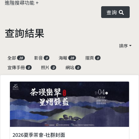
進階搜尋功能
查詢
查詢結果
排序
全部
影音
海報
摺頁
28
0
28
0
宣傳手冊
照片
網站
0
0
0
2026夏季茶會-社群封面