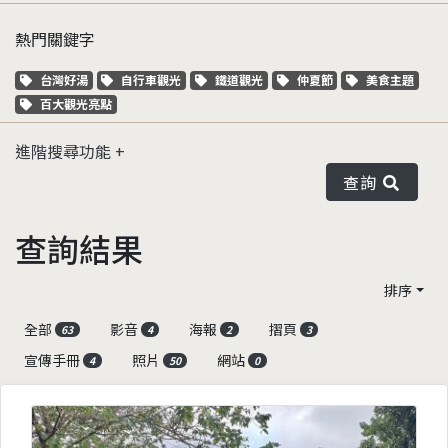
熱門關鍵字
關鍵字標籤
關鍵字標籤
關鍵字標籤
關鍵字標籤
關鍵字標籤
台灣好湯
自行車觀光
鐵道觀光
仲夏節
美食主題
關鍵字標籤
百大觀光亮點
進階搜尋功能
查詢
查詢結果
排序
全部
影音
海報
摺頁
63
4
2
3
宣傳手冊
照片
網站
4
50
0