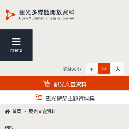
觀光多媒體開放資料
menu
大
字級大小
中
小
觀光文宣資料
觀光遊憩主題資料集
首頁
觀光文宣資料
類型