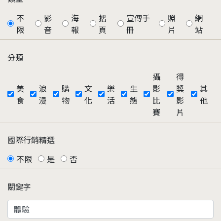
不
影
海
摺
宣傳手
照
網
限
音
報
頁
冊
片
站
分類
攝
得
美
浪
購
文
樂
生
影
獎
其
食
漫
物
化
活
態
比
影
他
賽
片
國際行銷精選
不限
是
否
關鍵字