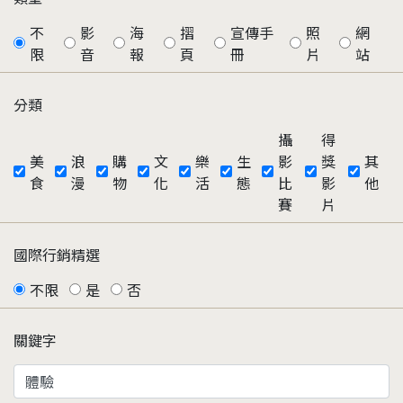
不
影
海
摺
宣傳手
照
網
限
音
報
頁
冊
片
站
分類
攝
得
美
浪
購
文
樂
生
影
獎
其
食
漫
物
化
活
態
比
影
他
賽
片
國際行銷精選
不限
是
否
關鍵字