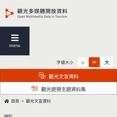
觀光多媒體開放資料
menu
大
字級大小
中
小
觀光文宣資料
觀光遊憩主題資料集
首頁
觀光文宣資料
類型