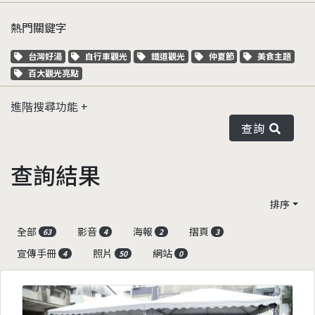
熱門關鍵字
關鍵字標籤
關鍵字標籤
關鍵字標籤
關鍵字標籤
關鍵字標籤
台灣好湯
自行車觀光
鐵道觀光
仲夏節
美食主題
關鍵字標籤
百大觀光亮點
進階搜尋功能
查詢
查詢結果
排序
全部
影音
海報
摺頁
63
4
2
3
宣傳手冊
照片
網站
4
50
0