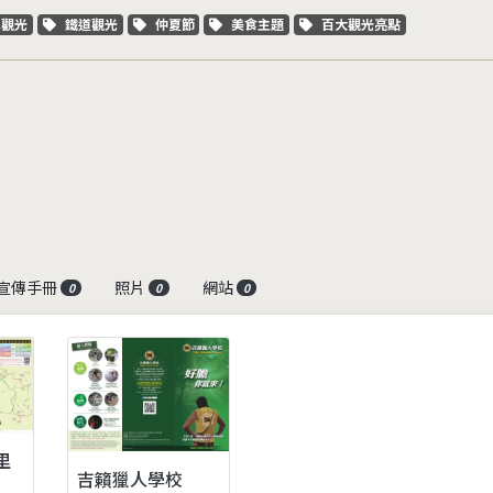
字標籤
關鍵字標籤
關鍵字標籤
關鍵字標籤
關鍵字標籤
車觀光
鐵道觀光
仲夏節
美食主題
百大觀光亮點
宣傳手冊
照片
網站
0
0
0
里
吉籟獵人學校