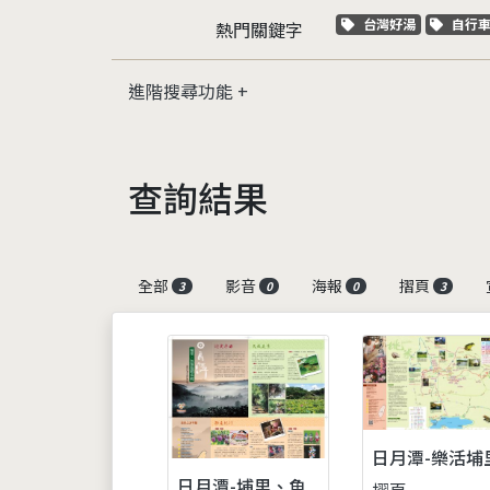
關鍵字標籤
關鍵
台灣好湯
自行
熱門關鍵字
進階搜尋功能
查詢結果
全部
影音
海報
摺頁
3
0
0
3
日月潭-樂活埔
日月潭-埔里、魚
摺頁