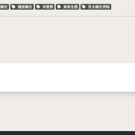
字標籤
關鍵字標籤
關鍵字標籤
關鍵字標籤
關鍵字標籤
車觀光
鐵道觀光
仲夏節
美食主題
百大觀光亮點