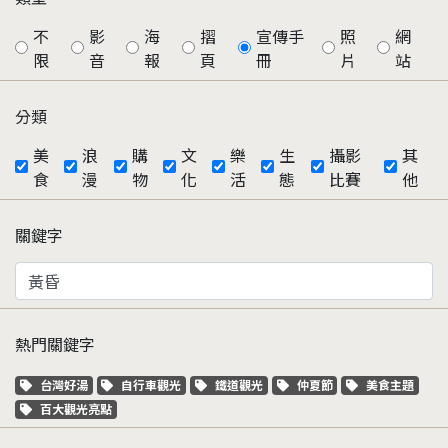
不
影
海
摺
宣傳手
照
網
限
音
報
頁
冊
片
站
分類
美
浪
購
文
樂
生
攝影
其
食
漫
物
化
活
態
比賽
他
關鍵字
熱門關鍵字
關鍵字標籤
關鍵字標籤
關鍵字標籤
關鍵字標籤
關鍵字標籤
台灣好湯
自行車觀光
鐵道觀光
仲夏節
美食主題
關鍵字標籤
百大觀光亮點