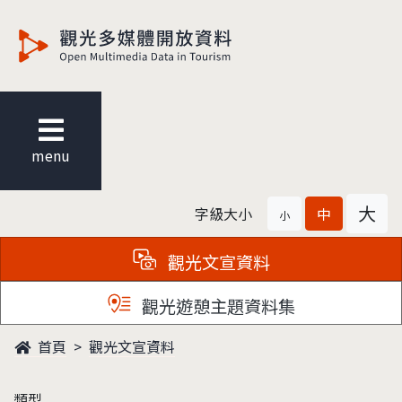
觀光多媒體開放資料
menu
大
字級大小
中
小
觀光文宣資料
觀光遊憩主題資料集
首頁
觀光文宣資料
類型