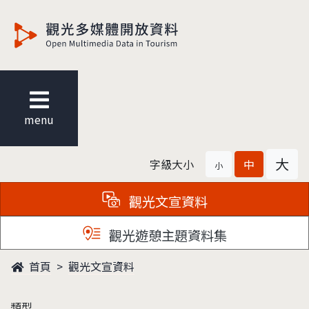
觀光多媒體開放資料
menu
大
字級大小
中
小
觀光文宣資料
觀光遊憩主題資料集
首頁
觀光文宣資料
類型