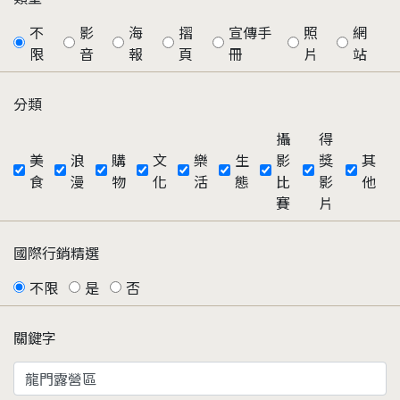
不
影
海
摺
宣傳手
照
網
限
音
報
頁
冊
片
站
分類
攝
得
美
浪
購
文
樂
生
影
獎
其
食
漫
物
化
活
態
比
影
他
賽
片
國際行銷精選
不限
是
否
關鍵字