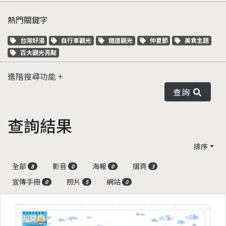
熱門關鍵字
關鍵字標籤
關鍵字標籤
關鍵字標籤
關鍵字標籤
關鍵字標籤
台灣好湯
自行車觀光
鐵道觀光
仲夏節
美食主題
關鍵字標籤
百大觀光亮點
進階搜尋功能
查詢
查詢結果
排序
全部
影音
海報
摺頁
8
0
0
3
宣傳手冊
照片
網站
0
5
0