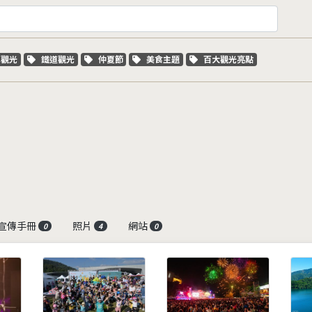
字標籤
關鍵字標籤
關鍵字標籤
關鍵字標籤
關鍵字標籤
車觀光
鐵道觀光
仲夏節
美食主題
百大觀光亮點
宣傳手冊
照片
網站
0
4
0