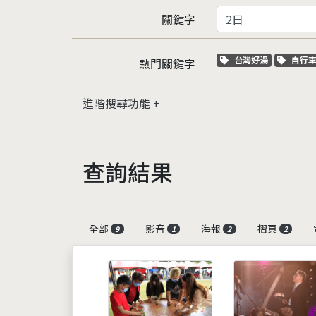
關鍵字
關鍵字標籤
關鍵
台灣好湯
自行
熱門關鍵字
進階搜尋功能
查詢結果
全部
影音
海報
摺頁
9
1
2
2