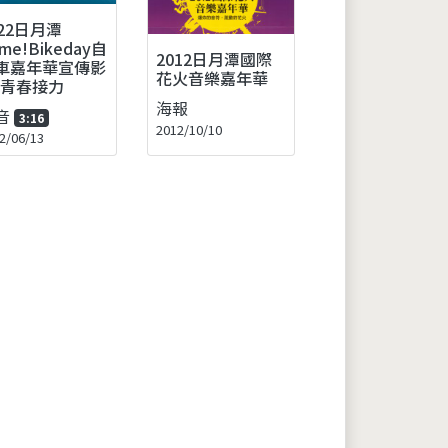
022日月潭
me!Bikeday自
2012日月潭國際
車嘉年華宣傳影
花火音樂嘉年華
-青春接力
海報
音
3:16
2012/10/10
2/06/13