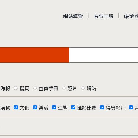
|
|
網站導覽
帳號申請
帳號
海報
摺頁
宣傳手冊
照片
網站
購物
文化
樂活
生態
攝影比賽
得獎影片
否