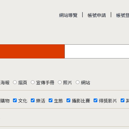
|
|
網站導覽
帳號申請
帳號
海報
摺頁
宣傳手冊
照片
網站
購物
文化
樂活
生態
攝影比賽
得獎影片
否