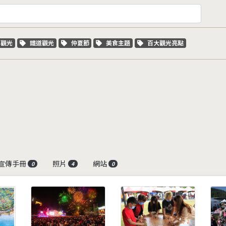
字標籤
關鍵字標籤
關鍵字標籤
關鍵字標籤
關鍵字標籤
車觀光
鐵道觀光
仲夏節
美食主題
百大觀光亮點
宣傳手冊
照片
網站
0
4
0