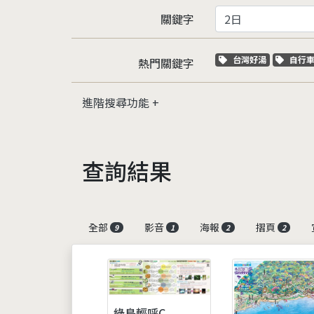
關鍵字
關鍵字標籤
關鍵
台灣好湯
自行
熱門關鍵字
進階搜尋功能
查詢結果
全部
影音
海報
摺頁
9
1
2
2
綠島輕呼C