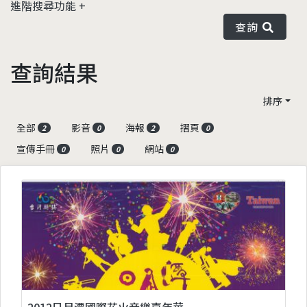
進階搜尋功能
查詢
查詢結果
排序
全部
影音
海報
摺頁
2
0
2
0
宣傳手冊
照片
網站
0
0
0
2012日月潭國際花火音樂嘉年華