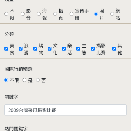
不
影
海
摺
宣傳手
照
網
限
音
報
頁
冊
片
站
分類
美
浪
購
文
樂
生
攝影
其
食
漫
物
化
活
態
比賽
他
國際行銷精選
不限
是
否
關鍵字
熱門關鍵字