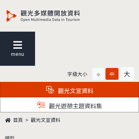
觀光多媒體開放資料
menu
大
字級大小
中
小
觀光文宣資料
觀光遊憩主題資料集
首頁
觀光文宣資料
類型