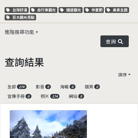
關鍵字標籤
關鍵字標籤
關鍵字標籤
關鍵字標籤
關鍵字標籤
台灣好湯
自行車觀光
鐵道觀光
仲夏節
美食主題
關鍵字標籤
百大觀光亮點
進階搜尋功能
查詢
查詢結果
排序
全部
影音
海報
摺頁
174
0
0
0
宣傳手冊
照片
網站
0
174
0