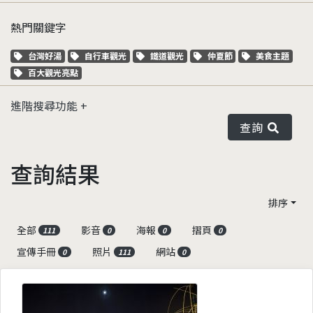
熱門關鍵字
關鍵字標籤
關鍵字標籤
關鍵字標籤
關鍵字標籤
關鍵字標籤
台灣好湯
自行車觀光
鐵道觀光
仲夏節
美食主題
關鍵字標籤
百大觀光亮點
進階搜尋功能
查詢
查詢結果
排序
全部
影音
海報
摺頁
111
0
0
0
宣傳手冊
照片
網站
0
111
0