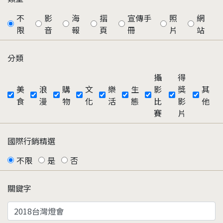
不
影
海
摺
宣傳手
照
網
限
音
報
頁
冊
片
站
分類
攝
得
美
浪
購
文
樂
生
影
獎
其
食
漫
物
化
活
態
比
影
他
賽
片
國際行銷精選
不限
是
否
關鍵字