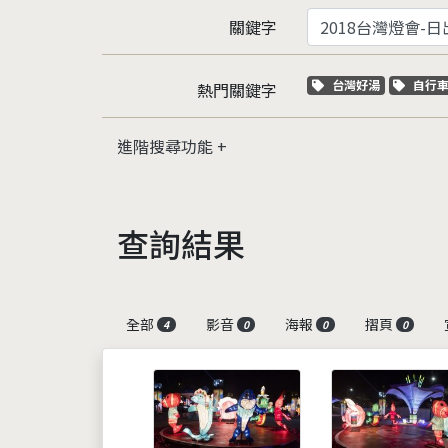
關鍵字
關鍵字標籤
關鍵
台灣好湯
自行
熱門關鍵字
進階搜尋功能
查詢結果
全部
影音
海報
摺頁
4
0
0
0