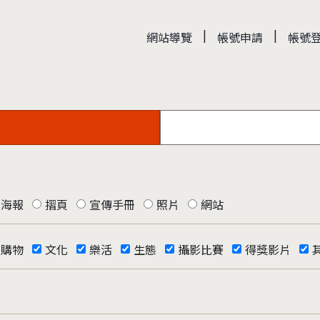
|
|
網站導覽
帳號申請
帳號
海報
摺頁
宣傳手冊
照片
網站
購物
文化
樂活
生態
攝影比賽
得獎影片
否