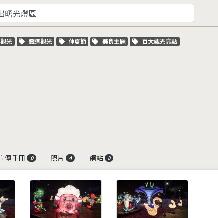
字標籤
關鍵字標籤
關鍵字標籤
關鍵字標籤
關鍵字標籤
車觀光
鐵道觀光
仲夏節
美食主題
百大觀光亮點
宣傳手冊
照片
網站
0
4
0